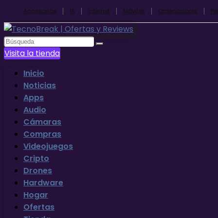
Accesorios
IA
Internet
Móviles
Ordenadores
Pe
Visita la tienda
Inicio
Noticias
Apps
Audio
Cámaras
Compras
Videojuegos
Cripto
Drones
Hardware
Hogar
Ofertas