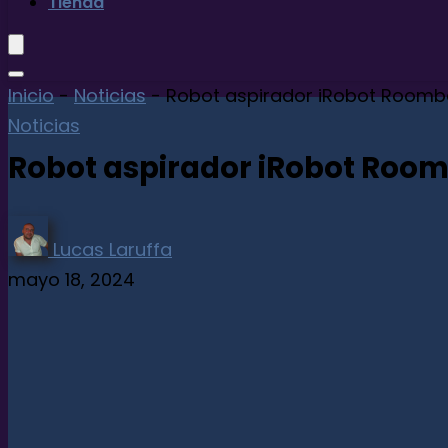
Tienda
Inicio
-
Noticias
-
Robot aspirador iRobot Room
Noticias
Robot aspirador iRobot Roo
Lucas Laruffa
mayo 18, 2024