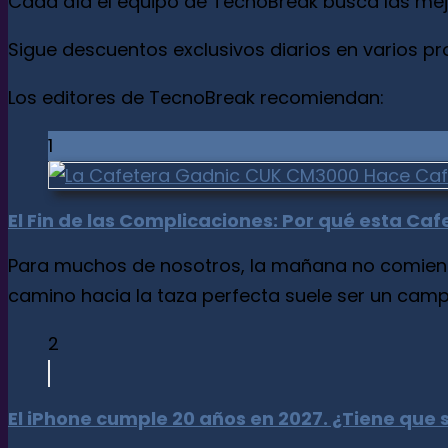
Cada día el equipo de TecnoBreak busca las mej
Sigue descuentos exclusivos diarios en varios p
Los editores de TecnoBreak recomiendan:
1
El Fin de las Complicaciones: Por qué esta C
Para muchos de nosotros, la mañana no comienza
camino hacia la taza perfecta suele ser un campo 
2
El iPhone cumple 20 años en 2027. ¿Tiene que 