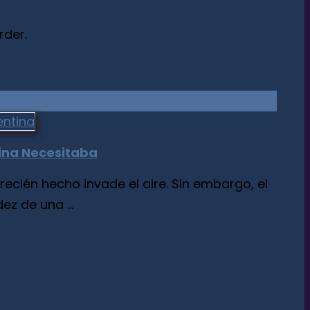
rder.
cina Necesitaba
ién hecho invade el aire. Sin embargo, el
z de una ...