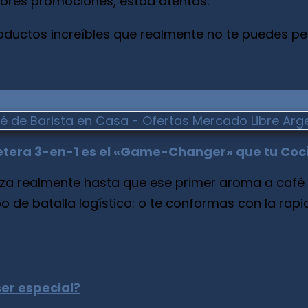
ores promociones, estad atentos:
roductos increíbles que realmente no te puedes pe
afetera 3-en-1 es el «Game-Changer» que tu Co
 realmente hasta que ese primer aroma a café rec
de batalla logístico: o te conformas con la rapide
ser especial?