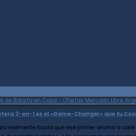
afetera 3-en-1 es el «Game-Changer» que tu Co
 realmente hasta que ese primer aroma a café rec