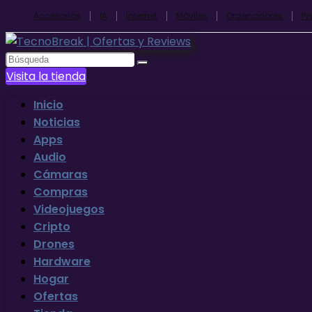
Accesorios
IA
Internet
Móviles
Ordenadores
Pe
Visita la tienda
Inicio
Noticias
Apps
Audio
Cámaras
Compras
Videojuegos
Cripto
Drones
Hardware
Hogar
Ofertas