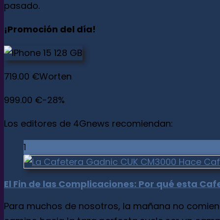
pasado.
¡Promoción del día!
719.00 €
Worten
999.00 €
-28%
Los editores de 4Gnews recomiendan:
1
El Fin de las Complicaciones: Por qué esta C
Para muchos de nosotros, la mañana no comienza