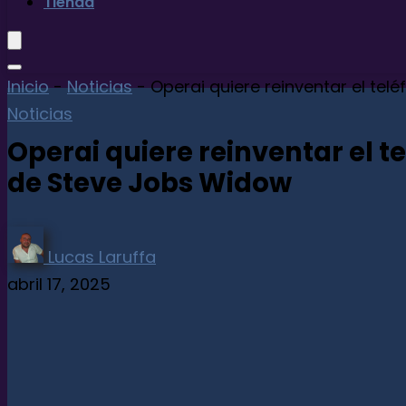
Tienda
Inicio
-
Noticias
-
Operai quiere reinventar el tel
Noticias
Operai quiere reinventar el t
de Steve Jobs Widow
Lucas Laruffa
abril 17, 2025