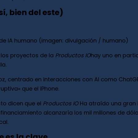
í, bien del este)
r de IA humano (imagen: divulgación / humano)
 los proyectos de la
Productos IO
hay uno en parti
la.
oz, centrado en interacciones con AI como ChatGP
ptiva» que el iPhone.
cto dicen que el
Productos IO
Ha atraído una gran i
 financiamiento alcanzaría los mil millones de dól
al.
 es la clave